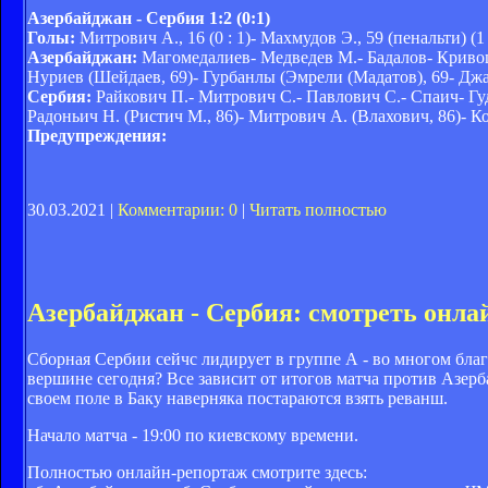
Азербайджан - Сербия 1:2 (0:1)
Голы:
Митрович А., 16 (0 : 1)- Махмудов Э., 59 (пенальти) (1 :
Азербайджан:
Магомедалиев- Медведев М.- Бадалов- Кривоц
Нуриев (Шейдаев, 69)- Гурбанлы (Эмрели (Мадатов), 69- Джа
Сербия:
Райкович П.- Митрович С.- Павлович С.- Спаич- Гуд
Радоньич Н. (Ристич М., 86)- Митрович А. (Влахович, 86)- К
Предупреждения:
30.03.2021 |
Комментарии: 0
|
Читать полностью
Азербайджан - Сербия: смотреть онл
Сборная Сербии сейчс лидирует в группе А - во многом благ
вершине сегодня? Все зависит от итогов матча против Азер
своем поле в Баку наверняка постараются взять реванш.
Начало матча - 19:00 по киевскому времени.
Полностью онлайн-репортаж смотрите здесь: