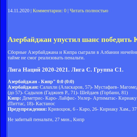
14.11.2020 |
Комментарии: 0
|
Читать полностью
Азербайджан упустил шанс победить 
Сборные Азербайджана и Кипра сыграли в Албании ничейный
тайме не смог реализовать пенальти.
Лига Наций 2020-2021. Лига C. Группа C1.
Азербайджан - Кипр" 0:0 (0:0)
Азербайджан:
Салахли (Аласкаров, 57)- Мустафаев- Магоме
(до 57)- Садыхов (Гаджиев Р., 71)- Шейдаев (Горбани, 81)
Кипр:
Деметрис- Каро- Лайфис- Уилер- Артиматас- Кириаку Х
(Питтас, 18)- Кастанос
Предупреждения:
Кривоцюк, 6 - Каро, 26- Кириаку Хам., 37
Не забитый пенальти, 27 мин., Кипр