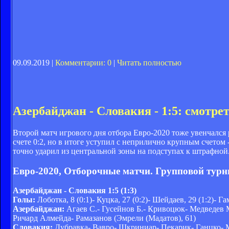
09.09.2019 |
Комментарии: 0
|
Читать полностью
Азербайджан - Словакия - 1:5: смотре
Второй матч игрового дня отбора Евро-2020 тоже увенчался
счете 0:2, но в итоге уступил с неприлично крупным счетом 
точно ударил из центральной зоны на подступах к штрафной
Евро-2020, Отборочные матчи. Групповой турн
Азербайджан - Словакия 1:5 (1:3)
Голы:
Лоботка, 8 (0:1)- Куцка, 27 (0:2)- Шейдаев, 29 (1:2)- Га
Азербайджан:
Агаев С.- Гусейнов Б.- Кривоцюк- Медведев М
Ричард Алмейда- Рамазанов (Эмрели (Мадатов), 61)
Словакия:
Дубравка- Вавро- Шкриниар- Пекарик- Ганцко- Мак