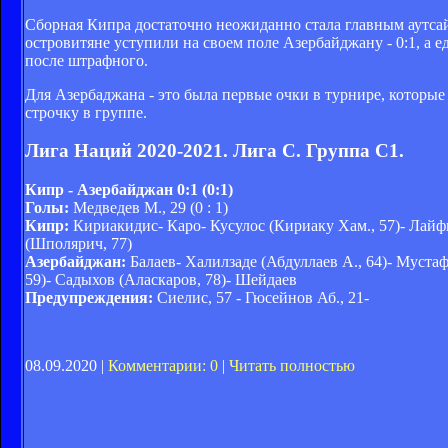
Сборная Кипра достаточно неожиданно стала главным аутсай
островитяне уступили на своем поле Азербайджану - 0:1, а
после штрафного.
Для Азербаджана - это была первые очки в турнире, которы
строчку в группе.
Лига Наций 2020-2021. Лига C. Группа C1.
Кипр - Азербайджан 0:1 (0:1)
Голы:
Медведев М., 29 (0 : 1)
Кипр:
Кириакидис- Каро- Кусулос (Кириаку Хам., 57)- Лайф
(Шполярич, 77)
Азербайджан:
Балаев- Халилзаде (Абдуллаев А., 64)- Муста
59)- Садыхов (Аласкаров, 78)- Шейдаев
Предупреждения:
Сиелис, 57 - Гюсейнов Аб., 21-
08.09.2020 |
Комментарии: 0
|
Читать полностью