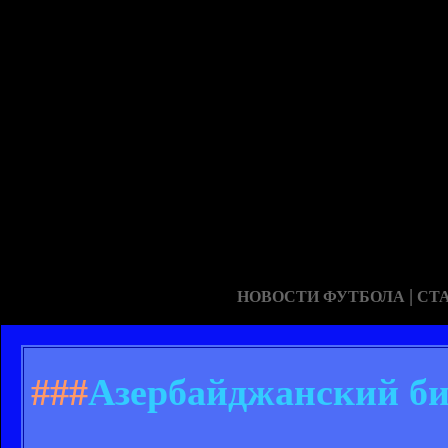
|
НОВОСТИ ФУТБОЛА
СТ
###
Азербайджанский би