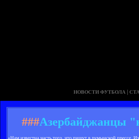
|
НОВОСТИ ФУТБОЛА
СТ
###
Азербайджанцы "н
«Нам известна часть того, что пишут в румынской прессе. И