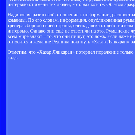
интервью от имени тех людей, которых хотят». Об этом apas
Надиров выразил своё отношение к информации, распростра
команды. По его словам, информация, опубликованная румынс
тренера сборной своей страны, очень далека от действитель
интервью. Однако они ещё не ответили на это. Румынские жу
всём мире знают – то, что они пишут, это ложь. Если даже н
относится и желание Редника покинуть «Хазар Лянкяран» ра
Отметим, что «Хазар Лянкяран» потерпел поражение только 
года.